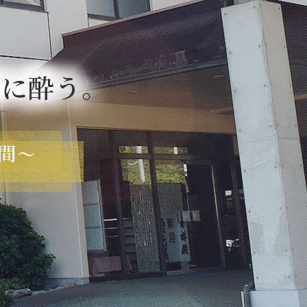
味に酔う。
間
～