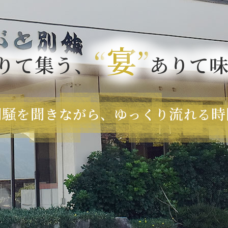
宴
“
”
りて集う、
ありて
潮騒
聞
流
時
を
きながら、ゆっくり
れる