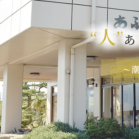
人
“
”
あ
～