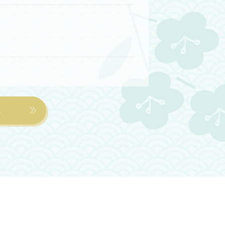
宿泊分) ≪がんばろうねプラン≫1泊
報
8日(日)までの宿泊(3月1日チェ