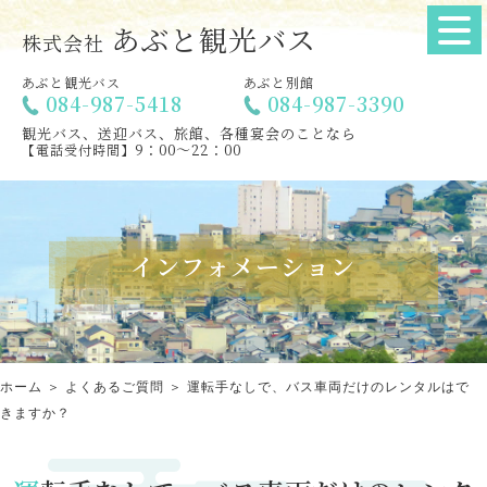
あぶと観光バス
株式会社
あぶと観光バス
あぶと別館
084-987-5418
084-987-3390
観光バス、送迎バス、旅館、各種宴会のことなら
9：00～22：00
【電話受付時間】
インフォメーション
ホーム
＞ よくあるご質問 ＞ 運転手なしで、バス車両だけのレンタルはで
きますか？